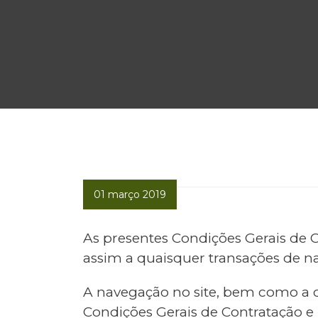
01 março 2019
01 março 2019
As presentes Condições Gerais de C
assim a quaisquer transações de nat
A navegação no site, bem como a c
Condições Gerais de Contratação e U