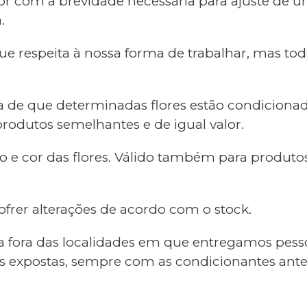
ador com a brevidade necessária para ajuste d
.
que respeita à nossa forma de trabalhar, mas tod
va de que determinadas flores estão condicion
produtos semelhantes e de igual valor.
o e cor das flores. Válido também para produto
rer alterações de acordo com o stock.
fora das localidades em que entregamos pesso
 expostas, sempre com as condicionantes antes 