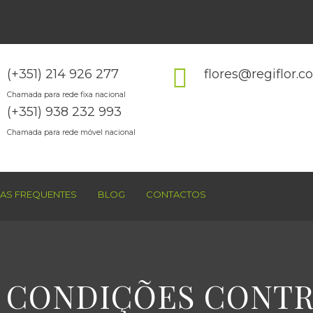
(+351) 214 926 277
flores@regiflor.
Chamada para rede fixa nacional
(+351) 938 232 993
Chamada para rede móvel nacional
AS FREQUENTES
BLOG
CONTACTOS
 CONDIÇÕES CONTR