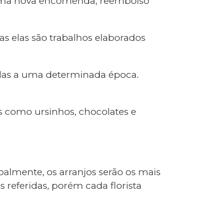
e uma nova encomenda, reembolso
as elas são trabalhos elaborados
adas a uma determinada época.
s como ursinhos, chocolates e
almente, os arranjos serão os mais
referidas, porém cada florista