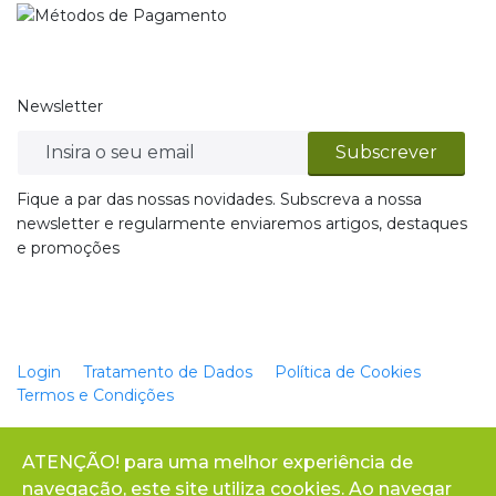
Newsletter
Fique a par das nossas novidades. Subscreva a nossa
newsletter e regularmente enviaremos artigos, destaques
e promoções
Login
Tratamento de Dados
Política de Cookies
Termos e Condições
ATENÇÃO! para uma melhor experiência de
* Os números de telefone disponibilizados no website REGIFLOR, têm o custo de
navegação, este site utiliza cookies. Ao navegar
chamadas telefónicas para redes fixas e/ou redes móveis nacionais